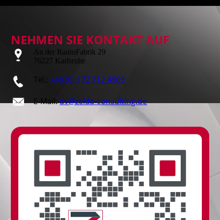
NEHMEN SIE KONTAKT AUF
An der RaumFabrik 29
76227 Karlsruhe
Tel.:
+49 (0) 172 712 4969
E-Mail:
dv@zelda-consulting.de