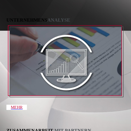
UNTERNEHMENS
ANALYSE
MEHR
ZUSAMMENARBEIT
MIT PARTNERN