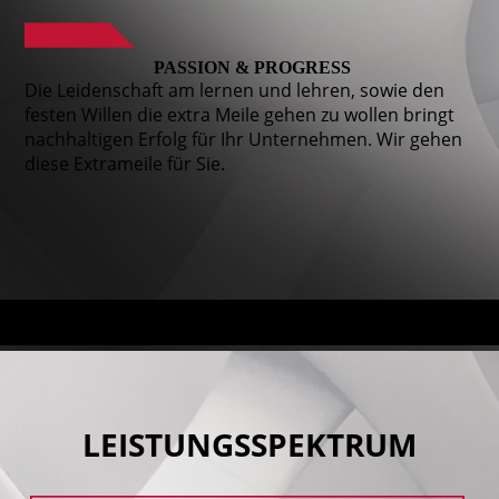
PASSION & PROGRESS
Die Leidenschaft am lernen und lehren, sowie den
festen Willen die extra Meile gehen zu wollen bringt
nachhaltigen Erfolg für Ihr Unternehmen. Wir gehen
diese Extrameile für Sie.
LEISTUNGS­SPEKTRUM