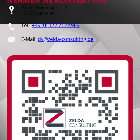
An der RaumFabrik 29
76227 Karlsruhe
Tel.:
+49 (0) 172 712 4969
E-Mail:
dv@zelda-consulting.de