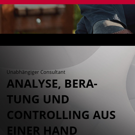
Unabhängiger Consultant
ANALYSE, BE­RA­
TUNG UND
CONTROL­LING AUS
EINER HAND